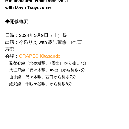
Rie Imaizumi "Next Door" vol.1
with Mayu Tsuyuzume
◆開催概要
日時：2024年3月9日（土）昼
出演：今泉りえ with 露詰
茉悠　Pf. 西 
寿菜
会場：
GRAPES Kitasando
　副都心線「北参道駅」1番出口から徒歩3分
　大江戸線「代々木駅」A2出口から徒歩7分
　山手線「代々木駅」西口から徒歩7分
　総武線「千駄ケ谷駅」から徒歩8分