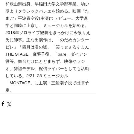
和歌山県出身。早稲田大学文学部卒業。幼少
期よりクラシックバレエを始める。映画「た
まご」平波青空役(主演)でデビュー。大学進
学と同時に上京し、ミュージカルを始める。
2018年ソロライブ観劇をきっかけに今泉りえ
氏に師事。主な出演作は、「のだめカンター
ビレ」「四月は君の嘘」「笑ゥせぇるすまん
THE STAGE」麻夢子役、「bare」ダイアン
役等。舞台だけにとどまらず、映像やラジ
オ、雑誌モデル、配信ライバーとしても活動
している。2/21~25 ミュージカル
「MONTAGE」に主演・三船潮子役で出演予
定。
すべて表示
最新記事