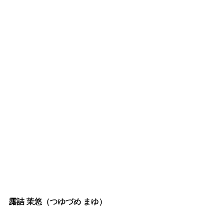
露詰 
茉悠（つゆづめ まゆ）