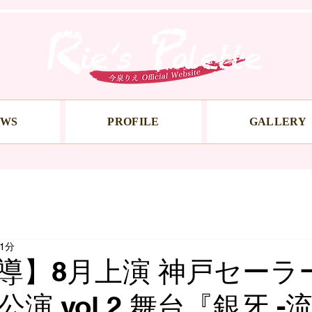
EWS
PROFILE
GALLERY
1分
導】8月上演 神戸セーラ
演 vol.2 舞台『銀牙 -