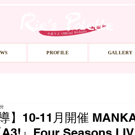
EWS
PROFILE
GALLERY
1分
】10-11月開催 MANKA
3!』Four Seasons LI