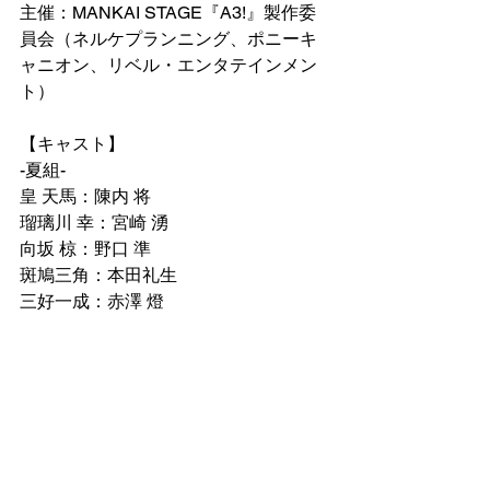
主催：MANKAI STAGE『A3!』製作委
員会（ネルケプランニング、ポニーキ
ャニオン、リベル・エンタテインメン
ト）
【キャスト】
-夏組-
皇 天馬：陳内 将
瑠璃川 幸：宮崎 湧
向坂 椋：野口 準
斑鳩三角：本田礼生
三好一成：赤澤 燈
兵頭九門：新 正俊
ほか